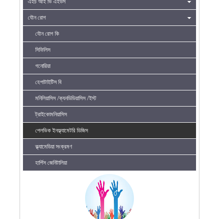
এইচ আই ভি এইডস
যৌন রোগ
যৌন রোগ কি
সিফিলিস
গনোরিয়া
হেপাটাইটিস বি
মনিলিয়াসিস /ক্যনডিডিয়াসিস /ইস্ট
ট্রাইকোমনিয়াসিস
পেলভিক ইনফ্ল্যামেটরি ডিজিস
ক্ল্যামেডিয়া সংক্রমণ
হার্পিস জেনিটালিয়া