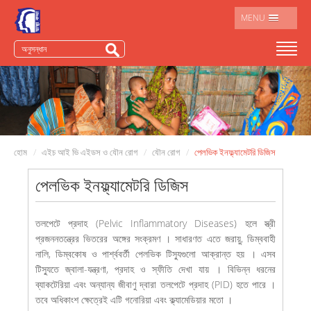
MENU
হোম
এইচ আই ভি এইডস ও যৌন রোগ
যৌন রোগ
পেলভিক ইনফ্ল্যামেটরি ডিজিস
পেলভিক ইনফ্ল্যামেটরি ডিজিস
তলপেটে প্রদাহ (Pelvic Inflammatory Diseases) হলে স্ত্রী
প্রজননতন্ত্রের ভিতরের অঙ্গের সংক্রমণ । সাধারণত এতে জরায়ু, ডিম্ববাহী
নালি, ডিম্বকোষ ও পার্শ্ববর্তী পেলভিক টিস্যুগুলো আক্রান্ত হয় । এসব
টিস্যুতে জ্বালা-যন্ত্রণা, প্রদাহ ও স্ফীতি দেখা যায় । বিভিন্ন ধরনের
ব্যাকটেরিয়া এবং অন্যান্য জীবাণু দ্বারা তলপেটে প্রদাহ (PID) হতে পারে ।
তবে অধিকাংশ ক্ষেত্রেই এটি গনোরিয়া এবং ক্ল্যামেডিয়ার মতো ।