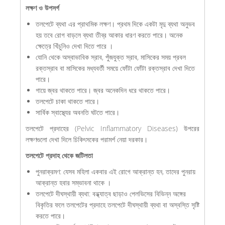
লক্ষণ ও উপসর্গ
তলপেটে ব্যথা এর প্রাথমিক লক্ষণ। প্রথম দিকে একটা মৃদু ব্যথা অনুভব
হয় তবে রোগ বাড়লে ব্যথা তীব্র আকার ধারণ করতে পারে। অনেক
ক্ষেত্রে খিঁচুনিও দেখা দিতে পারে ।
যোনি থেকে অস্বাভাবিক স্রাব, পুঁজযুক্ত স্রাব, মাসিকের সময় প্রবল
রক্তস্রাব বা মাসিকের মধ্যবর্তী সময়ে ফোঁটা ফোঁটা রক্তস্রাব দেখা দিতে
পারে।
গায়ে জ্বর থাকতে পারে। জ্বর অনেকদিন ধরে থাকতে পারে।
তলপেটে চাকা থাকতে পারে।
সার্বিক স্বাস্থ্যের অবনতি ঘটতে পারে।
তলপেটে প্রদাহের (Pelvic Inflammatory Diseases) উপরের
লক্ষণগুলো দেখা দিলে চিকিৎসকের পরামর্শ নেয়া দরকার।
তলপেটে প্রদাহ থেকে জটিলতা
পুনরাক্রমণ: যেসব মহিলা একবার এই রোগে আক্রান্ত হন, তাদের পুনরায়
আক্রান্ত হবার সম্ভাবনা থাকে ।
তলপেটে দীঘস্থায়ী ব্যথা: বন্ধ্যাত্ব ছাড়াও পেলভিসের বিভিন্ন অঙ্গের
বিকৃতির ফলে তলপেটের প্রদাহে তলপেটে দীঘস্থায়ী ব্যথা বা অস্বস্তি সৃষ্টি
করতে পারে।