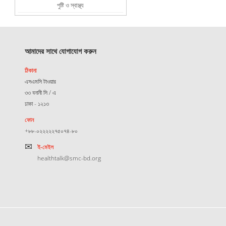
পুষ্টি ও স্বাস্থ্য
আমাদের সাথে যোগাযোগ করুন
ঠিকানা
এসএমসি টাওয়ার
৩৩ বনানী সি / এ
ঢাকা - ১২১৩
ফোন
+৮৮-০২২২২২৭৫০৭৪-৮০
ই-মেইল
healthtalk@smc-bd.org