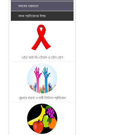
মাদকের ভয়াবহতা
মাদক প্রতিরোধের উপায়
এইচ আই ভি এইডস ও যৌন রোগ
জেন্ডার ধারণা ও নারী নির্যাতন প্রতিরোধ