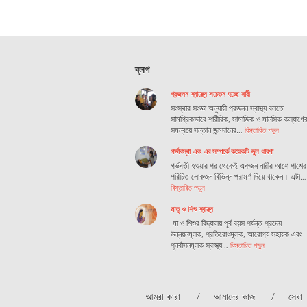
ব্লগ
প্রজনন স্বাস্থ্যে সচেতন হচ্ছে নারী
সংস্থার সংজ্ঞা অনুযায়ী প্রজনন স্বাস্থ্য বলতে
সামগ্রিকভাবে শারীরিক, সামাজিক ও মানসিক কল্যাণে
সমন্বয়ে সন্তান জন্মদানের…
বিস্তারিত পড়ুন
গর্ভাবস্থা এবং এর সম্পর্কে কয়েকটি ভুল ধারণা
গর্ভবতী হওয়ার পর থেকেই একজন নারীর আশে পাশের
পরিচিত লোকজন বিভিন্ন পরামর্শ দিয়ে থাকেন। এটা…
বিস্তারিত পড়ুন
মাতৃ ও শিশু স্বাস্থ্য
মা ও শিশুর বিদ্যালয় পূর্ব বয়স পর্যন্ত প্রদেয়
উন্নয়নমূলক, প্রতিরোধমূলক, আরোগ্য সহায়ক এবং
পুনর্বাসনমূলক স্বাস্থ্য…
বিস্তারিত পড়ুন
আমরা কারা
আমাদের কাজ
সেবা