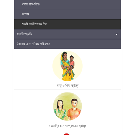
খাবার বড়ি (পিল)
কনডম
জরুরি গর্ভনিরোধক পিল
স্থায়ী পদ্ধতি
ইসলাম এবং পরিবার পরিকল্পনা
মাতৃ ও শিশু স্বাস্থ্য
বয়ঃসন্ধিকাল ও প্রজনন স্বাস্থ্য