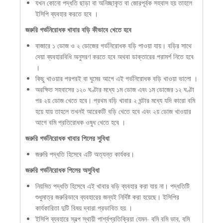
যখন কোনো পদ্ধতি ছাড়া বা অনিচ্ছাকৃত বা জোরপূর্বক সহবাস হয় তাহলে
ইসিপি ব্যবহার করতে হবে ।
জরুরি গর্ভনিরোধক খাবার বড়ি কীভাবে খেতে হবে
বাজারে ১ ডোজ ও ২ ডোজের গর্ভনিরোধক বড়ি পাওয়া যায়। বড়ির সাথে
দেয়া ব্যবহারবিধি অনুসরণ করতে হবে অথবা ডাক্তারের পরামর্শ নিতে হবে
।
কিছু খাওয়ার পরপরই বা ঘুমের আগে এই গর্ভনিরোধক বড়ি খাওয়া ভালো ।
অরক্ষিত সহবাসের ১২০ ঘণ্টার মধ্যে ১ম ডোজ এবং ১ম ডোজের ১২ ঘণ্টা
পর ২য় ডোজ খেতে হবে। প্রথম বড়ি খাবার ২ ঘন্টার মধ্যে যদি কারো বমি
হয়ে যায় তাহলে তখনই আরেকটি বড়ি খেতে হবে এবং ২য় ডোজ খাওয়ার
আগে বমি প্রতিরোধক ওষুধ খেতে হবে ।
জরুরি গর্ভনিরোধক খাবার পিলের সুবিধা
জরুরি পদ্ধতি হিসেবে এটি অত্যন্ত কার্যকর।
জরুরি গর্ভনিরোধক পিলের অসুবিধা
নিয়মিত পদ্ধতি হিসেবে এই খাবার বড়ি ব্যবহার করা যায় না। পদ্ধতিটি
শুধুমাত্র জরুরিভাবে ব্যবহারের জন্যই নির্দিষ্ট করা হয়েছে। ইসিপির
কার্যকারিতা দুটি বিষয় দ্বারা প্রভাবিত হয় ।
ইসিপি ব্যবহারে স্বল্প স্থায়ী পার্শ্বপ্রতিক্রিয়া যেমন- বমি বমি ভাব, বমি