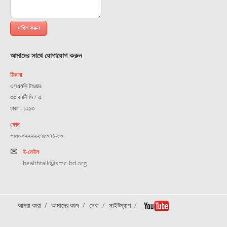
আমাদের সাথে যোগাযোগ করুন
ঠিকানা
এসএমসি টাওয়ার
৩৩ বনানী সি / এ
ঢাকা - ১২১৩
ফোন
+৮৮-০২২২২২৭৫০৭৪-৮০
ই-মেইল
healthtalk@smc-bd.org
আমরা কারা
আমাদের কাজ
সেবা
সাইটম্যাপ