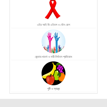
এইচ আই ভি এইডস ও যৌন রোগ
জেন্ডার ধারণা ও নারী নির্যাতন প্রতিরোধ
পুষ্টি ও স্বাস্থ্য